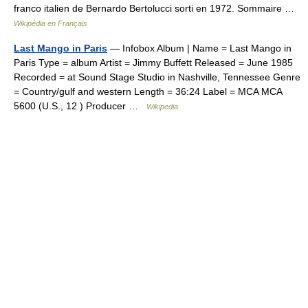
franco italien de Bernardo Bertolucci sorti en 1972. Sommaire …
Wikipédia en Français
Last Mango in Paris
— Infobox Album | Name = Last Mango in
Paris Type = album Artist = Jimmy Buffett Released = June 1985
Recorded = at Sound Stage Studio in Nashville, Tennessee Genre
= Country/gulf and western Length = 36:24 Label = MCA MCA
5600 (U.S., 12 ) Producer …
Wikipedia